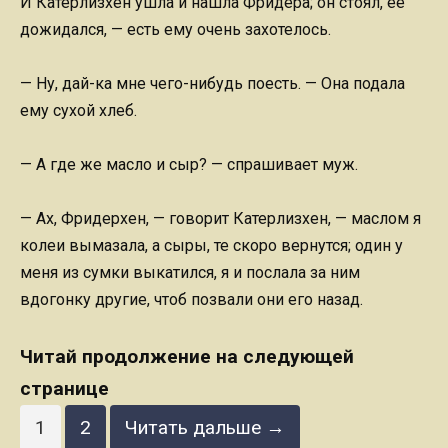
И Катерлизхен ушла и нашла Фридера; он стоял, ее
дожидался, — есть ему очень захотелось.
— Ну, дай-ка мне чего-нибудь поесть. — Она подала
ему сухой хлеб.
— А где же масло и сыр? — спрашивает муж.
— Ах, Фридерхен, — говорит Катерлизхен, — маслом я
колеи вымазала, а сыры, те скоро вернутся; один у
меня из сумки выкатился, я и послала за ним
вдогонку другие, чтоб позвали они его назад.
Читай продолжение на следующей
странице
1
2
Читать дальше →