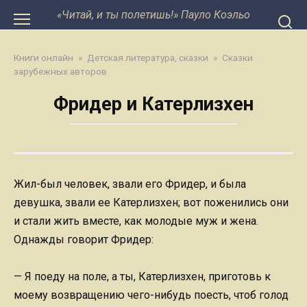
Перейти
«Читай, и ты полетишь!» Пауло Коэльо
к
контенту
Книги онлайн
»
Детская литература, сказки
»
Сказки
зарубежных авторов
Фридер и Катерлизхен
Жил-был человек, звали его Фридер, и была
девушка, звали ее Катерлизхен; вот поженились они
и стали жить вместе, как молодые муж и жена.
Однажды говорит Фридер:
— Я поеду на поле, а ты, Катерлизхен, приготовь к
моему возвращению чего-нибудь поесть, чтоб голод