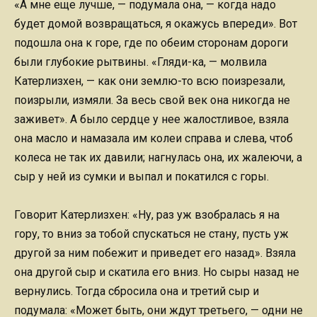
«А мне еще лучше, — подумала она, — когда надо
будет домой возвращаться, я окажусь впереди». Вот
подошла она к горе, где по обеим сторонам дороги
были глубокие рытвины. «Гляди-ка, — молвила
Катерлизхен, — как они землю-то всю поизрезали,
поизрыли, измяли. За весь свой век она никогда не
заживет». А было сердце у нее жалостливое, взяла
она масло и намазала им колеи справа и слева, чтоб
колеса не так их давили; нагнулась она, их жалеючи, а
сыр у ней из сумки и выпал и покатился с горы.
Говорит Катерлизхен: «Ну, раз уж взобралась я на
гору, то вниз за тобой спускаться не стану, пусть уж
другой за ним побежит и приведет его назад». Взяла
она другой сыр и скатила его вниз. Но сыры назад не
вернулись. Тогда сбросила она и третий сыр и
подумала: «Может быть, они ждут третьего, — одни не