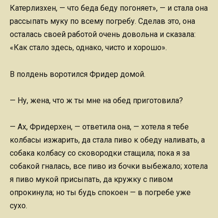
Катерлизхен, — что беда беду погоняет», — и стала она
рассыпать муку по всему погребу. Сделав это, она
осталась своей работой очень довольна и сказала:
«Как стало здесь, однако, чисто и хорошо».
В полдень воротился Фридер домой.
— Ну, жена, что ж ты мне на обед приготовила?
— Ах, Фридерхен, — ответила она, — хотела я тебе
колбасы изжарить, да стала пиво к обеду наливать, а
собака колбасу со сковородки стащила; пока я за
собакой гналась, все пиво из бочки выбежало; хотела
я пиво мукой присыпать, да кружку с пивом
опрокинула; но ты будь спокоен — в погребе уже
сухо.