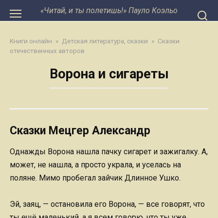
Перейти
«Читай, и ты полетишь!» Пауло Коэльо
к
контенту
Книги онлайн
»
Детская литература, сказки
»
Сказки
отечественных авторов
Ворона и сигареты
Сказки Мецгер Александр
Однажды Ворона нашла пачку сигарет и зажигалку. А,
может, не нашла, а просто украла, и уселась на
поляне. Мимо пробегал зайчик Длинное Ушко.
Эй, заяц, — остановила его Ворона, — все говорят, что
ты ещё маленький, а я всем говорю, что ты уже