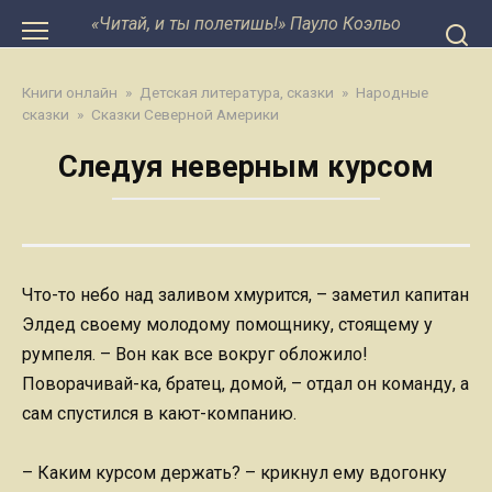
Перейти
«Читай, и ты полетишь!» Пауло Коэльо
к
контенту
Книги онлайн
»
Детская литература, сказки
»
Народные
сказки
»
Сказки Северной Америки
Следуя неверным курсом
Что-то небо над заливом хмурится, – заметил капитан
Элдед своему молодому помощнику, стоящему у
румпеля. – Вон как все вокруг обложило!
Поворачивай-ка, братец, домой, – отдал он команду, а
сам спустился в кают-компанию.
– Каким курсом держать? – крикнул ему вдогонку