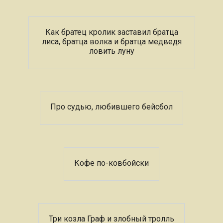
Как братец кролик заставил братца
лиса, братца волка и братца медведя
ловить луну
Про судью, любившего бейсбол
Кофе по-ковбойски
Три козла Граф и злобный тролль