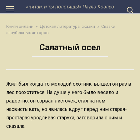
Перейти
«Читай, и ты полетишь!» Пауло Коэльо
к
контенту
Книги онлайн
»
Детская литература, сказки
»
Сказки
зарубежных авторов
Салатный осел
Жил-был когда-то молодой охотник, вышел он раз в
лес поохотиться. На душе у него было весело и
радостно, он сорвал листочек, стал на нем
насвистывать, но явилась вдруг перед ним старая-
престарая уродливая старуха, заговорила с ним и
сказала: