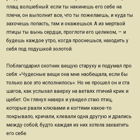
плащ волшебный: если ты накинешь его себе на
плечи, он выполнит все, что ты пожелаешь, и куда ты
захочешь попасть, там и окажешься. А из мертвой
птицы ты вынь сердце, проглоти его целиком, — и
будешь каждое утро, когда проснешься, находить у
себя под подушкой золотой.
Поблагодарил охотник вещую старуху и подумал про
себя: «Чудесные вещи она мне наобещала, если бы
только все это исполнилось». Но не прошел он и ста
шагов, как услыхал вверху на ветвях птичий крик и
щебет. Он глянул наверх и увидел стаю птиц,
которые рвали клювами и когтями какое-то
покрывало, кричали, клевали одна другую и дрались
между собой, будто каждая из них хотела захватить
его себе.