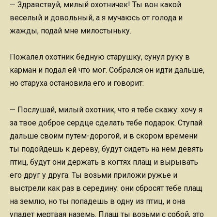
— Здравствуй, милый охотничек! Ты вон какой
веселый и довольный, а я мучаюсь от голода и
жажды, подай мне милостыньку.
Пожалел охотник бедную старушку, сунул руку в
карман и подал ей что мог. Собрался он идти дальше,
но старуха остановила его и говорит:
— Послушай, милый охотник, что я тебе скажу: хочу я
за твое доброе сердце сделать тебе подарок. Ступай
дальше своим путем-дорогой, и в скором времени
ты подойдешь к дереву, будут сидеть на нем девять
птиц, будут они держать в когтях плащ и вырывать
его друг у друга. Ты возьми приложи ружье и
выстрели как раз в середину: они сбросят тебе плащ
на землю, но ты попадешь в одну из птиц, и она
упадет мертвая наземь. Плащ ты возьми с собой, это