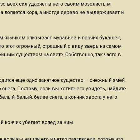
и изо всех сил ударяет в него своим мозолистым
ара лопается кора, а иногда дерево не выдерживает и
м язычком слизывает муравьев и прочих букашек,
то этот огромный, страшный с виду зверь на самом
шим существом на свете. Собственно, так часто в
одится еще одно занятное существо — снежный змей.
 снега. Поэтому, если вы хотите его увидеть, найдите
белый-белый, белее снега, а кончик хвоста у него
й кончик убегает вслед за ним.
 если вы нашли его и четко разглядели, потому что