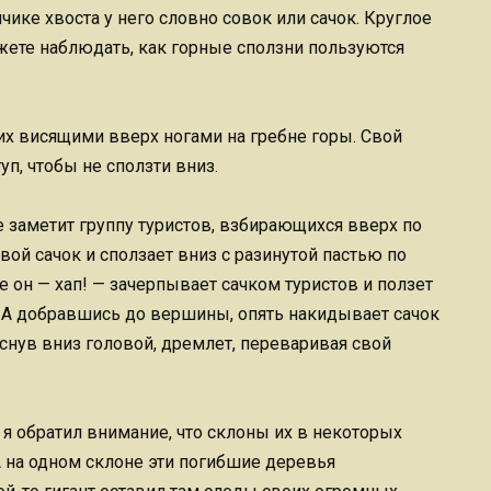
чике хвоста у него словно совок или сачок. Круглое
ожете наблюдать, как горные сползни пользуются
 их висящими вверх ногами на гребне горы. Свой
п, чтобы не сползти вниз.
не заметит группу туристов, взбирающихся вверх по
ой сачок и сползает вниз с разинутой пастью по
 он — хап! — зачерпывает сачком туристов и ползет
 А добравшись до вершины, опять накидывает сачок
снув вниз головой, дремлет, переваривая свой
 я обратил внимание, что склоны их в некоторых
на одном склоне эти погибшие деревья