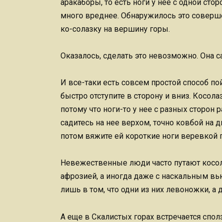
аракаборы, то есть ноги у нее с одной стор
много вреднее. Обнаружилось это соверш
ко-солазку на вершину горы.
Оказалось, сделать это невозможно. Она са
И все-таки есть совсем простой способ пой
быстро отступите в сторону и вниз. Косола
потому что ноги-то у нее с разных сторон 
садитесь на нее верхом, точно ковбой на д
потом вяжите ей короткие ноги веревкой 
Невежественные люди часто путают косол
афрозией, а иногда даже с наскальным вь
лишь в том, что одни из них левоножки, а
А еще в Скалистых горах встречается сполз