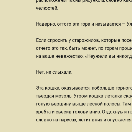
расположены таким рисунком, словно како
челюстей.
Наверно, оттого эта гора и называется — У
Если спросить у старожилов, которые посе
отчего это так, быть может, по горам про
на ваше невежество. «Неужели вы никогда
Нет, не слыхали.
Эта кошка, оказывается, побольше горного 
твердая мозоль. Утром кошка-леталка ска
голую вершину выше лесной полосы. Там о
хребта и свесив голову вниз. Отдохнув и 
словно на парусах, летит вниз и опускаетс