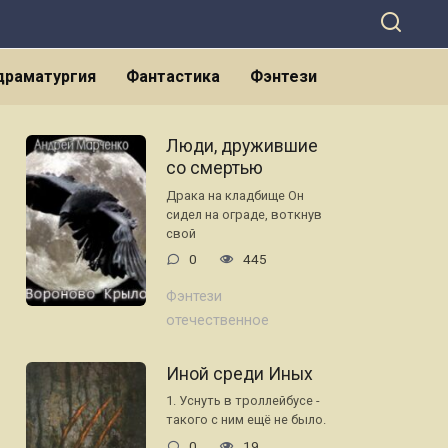
 драматургия
Фантастика
Фэнтези
Люди, дружившие
со смертью
Драка на кладбище Он
сидел на ограде, воткнув
свой
0
445
Фэнтези
отечественное
Иной среди Иных
1. Уснуть в троллейбусе -
такого с ним ещё не было.
0
19