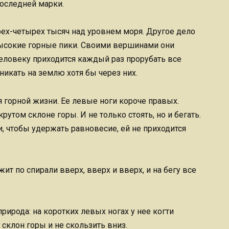
последней марки.
рех-четырех тысяч над уровнем моря. Другое дело
высокие горные пики. Своими вершинами они
человеку приходится каждый раз прорубать все
никать на землю хотя бы через них.
 горной жизни. Ее левые ноги короче правых.
рутом склоне горы. И не только стоять, но и бегать.
и, чтобы удержать равновесие, ей не приходится
ит по спирали вверх, вверх и вверх, и на бегу все
рирода: на коротких левых ногах у нее когти
склон горы и не скользить вниз.