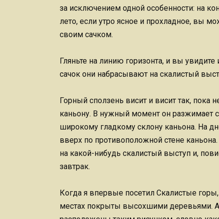
за исключением одной особенности: на кон
лето, если утро ясное и прохладное, вы м
своим сачком.
Гляньте на линию горизонта, и вы увидите
сачок они набрасывают на скалистый высту
Горный сползень висит и висит так, пока 
каньону. В нужный момент он разжимает св
широкому гладкому склону каньона. На дне
вверх по противоположной стене каньона.
на какой-нибудь скалистый выступ и, пови
завтрак.
Когда я впервые посетил Скалистые горы,
местах покрыты высохшими деревьями. А 