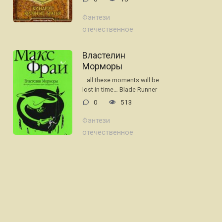
Фэнтези
отечественное
Властелин
Морморы
…all these moments will be
lost in time… Blade Runner
0
513
Фэнтези
отечественное