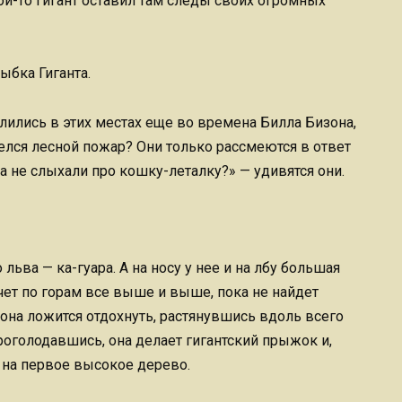
й-то гигант оставил там следы своих огромных
лыбка Гиганта.
лились в этих местах еще во времена Билла Бизона,
шелся лесной пожар? Они только рассмеются в ответ
 не слыхали про кошку-леталку?» — удивятся они.
льва — ка-гуара. А на носу у нее и на лбу большая
чет по горам все выше и выше, пока не найдет
на ложится отдохнуть, растянувшись вдоль всего
проголодавшись, она делает гигантский прыжок и,
я на первое высокое дерево.