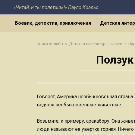
Перейти
«Читай, и ты полетишь!» Пауло Коэльо
к
контенту
Боевик, детектив, приключения
Детская литер
Книги онлайн
»
Детская литература, сказки
»
На
Ползук
Говорят, Америка необыкновенная страна. 
водятся необыкновенные животные.
Возьмите, к примеру, аракабору. Она жив
люди называют ее увертка горная. Ничего 