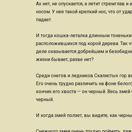
Ах нет, не опускается, а летит стремглав 
носом. У нее такой крепкий нос, что от уд
падает.
И тогда кошка-леталка длинным тоненьки
расположившихся под корой дерева. Так ч
деле оказывается добрейшим и безобидней
жизни бывает, разве нет?
Среди снегов и ледников Скалистых гор в
Его очень трудно различить на фоне белого
кончик его хвоста — он черный. Весь змей 
черный.
И когда змей ползет, вы видите, как черны
Снежного змея очень трудно поймать, даже