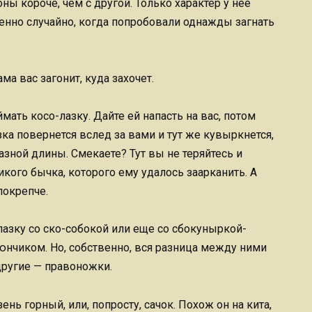
оны короче, чем с другой. Только характер у нее
енно случайно, когда попробовали однажды загнать
ма вас загонит, куда захочет.
мать косо-лазку. Дайте ей напасть на вас, потом
зка повернется вслед за вами и тут же кувыркнется,
разной длины. Смекаете? Тут вы не теряйтесь и
икого бычка, которого ему удалось заарканить. А
покрепче.
азку со ско-собокой или еще со сбокуныркой-
юнчиком. Но, собственно, вся разница между ними
 другие — правоножки.
ень горный, или, попросту, сачок. Похож он на кита,