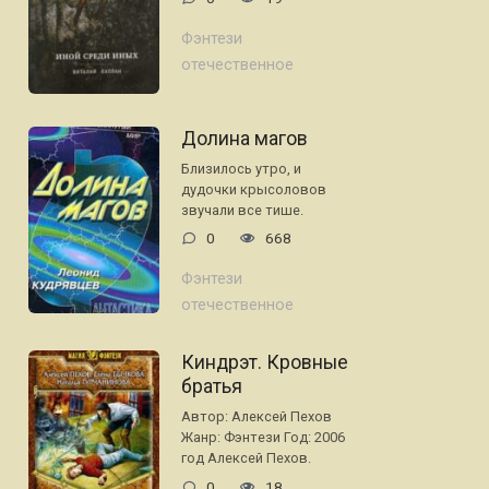
Фэнтези
отечественное
Долина магов
Близилось утро, и
дудочки крысоловов
звучали все тише.
0
668
Фэнтези
отечественное
Киндрэт. Кровные
братья
Автор: Алексей Пехов
Жанр: Фэнтези Год: 2006
год Алексей Пехов.
0
18