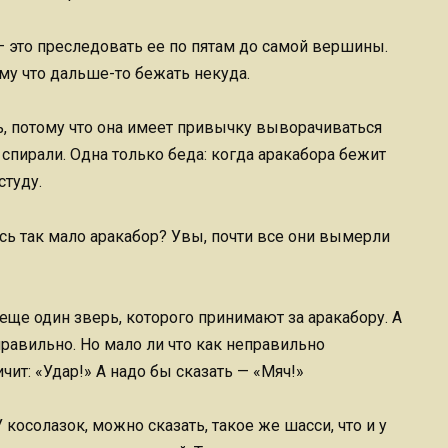
 это преследовать ее по пятам до самой вершины.
ому что дальше-то бежать некуда.
ть, потому что она имеет привычку выворачиваться
 спирали. Одна только беда: когда аракабора бежит
студу.
сь так мало аракабор? Увы, почти все они вымерли
еще один зверь, которого принимают за аракабору. А
равильно. Но мало ли что как неправильно
чит: «Удар!» А надо бы сказать — «Мяч!»
 косолазок, можно сказать, такое же шасси, что и у