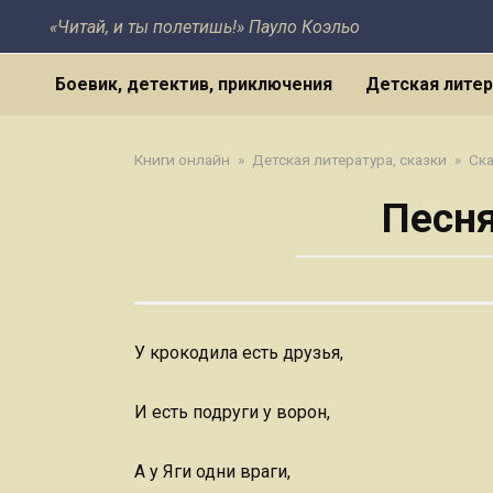
Перейти
«Читай, и ты полетишь!» Пауло Коэльо
к
контенту
Боевик, детектив, приключения
Детская литер
Книги онлайн
»
Детская литература, сказки
»
Ска
Песня
У крокодила есть друзья,
И есть подруги у ворон,
А у Яги одни враги,