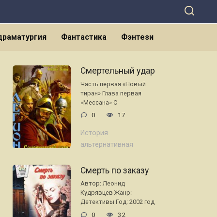
 драматургия
Фантастика
Фэнтези
Смертельный удар
Часть первая «Новый
тиран» Глава первая
«Мессана» С
0
17
История
альтернативная
Смерть по заказу
Автор: Леонид
Кудрявцев Жанр:
Детективы Год: 2002 год
0
32