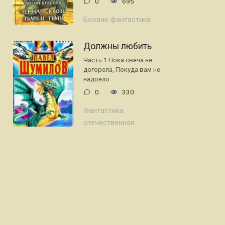
0
695
Боевик-фантастика
Должны любить
Часть 1 Пока свеча не
догоpела, Покуда вам не
надоело
0
330
Фантастика
отечественная