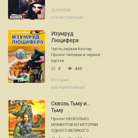
Детектив
отечественный
Изумруд
Люцифера
Часть первая Костер
Пролог Человек в черной
куртке
0
430
История
альтернативная
Сквозь Тьму и…
Тьму
Пролог НЕСКОЛЬКО
МОМЕНТОВ ИЗ ИСТОРИИ
ОДНОГО ВЕЛИКОГО