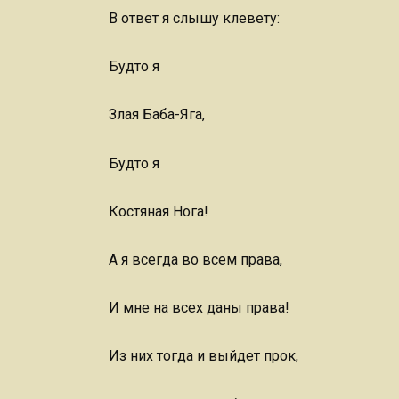
В ответ я слышу клевету:
Будто я
Злая Баба-Яга,
Будто я
Костяная Нога!
А я всегда во всем права,
И мне на всех даны права!
Из них тогда и выйдет прок,