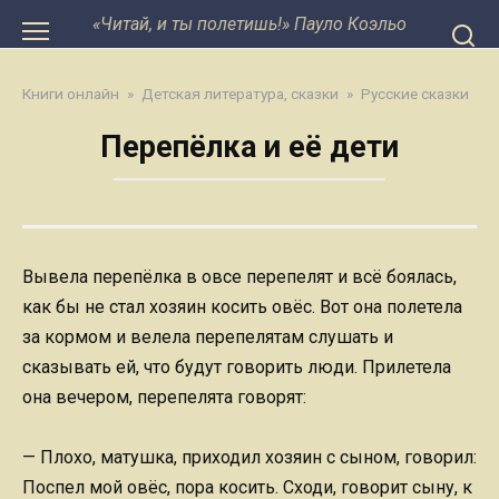
Перейти
«Читай, и ты полетишь!» Пауло Коэльо
к
контенту
Книги онлайн
»
Детская литература, сказки
»
Русские сказки
Перепёлка и её дети
Вывела перепёлка в овсе перепелят и всё боялась,
как бы не стал хозяин косить овёс. Вот она полетела
за кормом и велела перепелятам слушать и
сказывать ей, что будут говорить люди. Прилетела
она вечером, перепелята говорят:
— Плохо, матушка, приходил хозяин с сыном, говорил:
Поспел мой овёс, пора косить. Сходи, говорит сыну, к