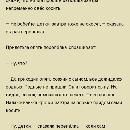
скажи, что велел просить батюшка завтра
непременно овёс косить.
— Не робейте, детки, завтра тоже не скосят, — сказала
старая перепёлка.
Прилетела опять перепёлка, спрашивает:
— Ну, что?
— Да приходил опять хозяин с сыном, всё дожидался
родных. Родные не пришли. Он и говорит сыну: Ну,
видно, сынок, помочи ждать нечего. Овёс поспел.
Налаживай-ка крюки, завтра на зорьке придём сами
косить.
— Ну, детки, — сказала перепёлка, — коли сам