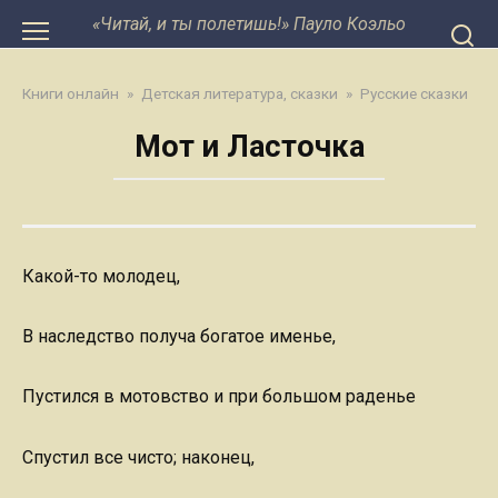
Перейти
«Читай, и ты полетишь!» Пауло Коэльо
к
контенту
Книги онлайн
»
Детская литература, сказки
»
Русские сказки
Мот и Ласточка
Какой-то молодец,
В наследство получа богатое именье,
Пустился в мотовство и при большом раденье
Спустил все чисто; наконец,