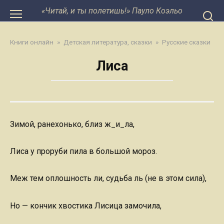
Перейти
«Читай, и ты полетишь!» Пауло Коэльо
к
контенту
Книги онлайн
»
Детская литература, сказки
»
Русские сказки
Лиса
Зимой, ранехонько, близ ж_и_ла,
Лиса у проруби пила в большой мороз.
Меж тем оплошность ли, судьба ль (не в этом сила),
Но — кончик хвостика Лисица замочила,