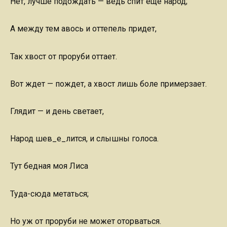
Нет, лучше подождать — ведь спит еще народ;
А между тем авось и оттепель придет,
Так хвост от проруби оттает.
Вот ждет — пождет, а хвост лишь боле примерзает.
Глядит — и день светает,
Народ шев_е_лится, и слышны голоса.
Тут бедная моя Лиса
Туда-сюда метаться;
Но уж от проруби не может оторваться.