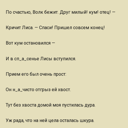
По счастью, Волк бежит. Друг милый! кум! отец! —
Кричит Лиса. — Спаси! Пришел совсем конец!
Вот кум остановился —
И в сп_а_сенье Лисы вступился.
Прием его был очень прост:
Он н_а_чисто отгрыз ей хвост.
Тут без хвоста домой моя пустилась дура.
Уж рада, что на ней цела осталась шкура.